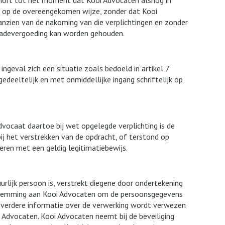
chort tot het moment dat Kooi Advocaten alsnog in
en op de overeengekomen wijze, zonder dat Kooi
anzien van de nakoming van die verplichtingen en zonder
hadevergoeding kan worden gehouden.
ingeval zich een situatie zoals bedoeld in artikel 7
edeeltelijk en met onmiddellijke ingang schriftelijk op
dvocaat daartoe bij wet opgelegde verplichting is de
ij het verstrekken van de opdracht, of terstond op
ceren met een geldig legitimatiebewijs.
urlijk persoon is, verstrekt diegene door ondertekening
stemming aan Kooi Advocaten om de persoonsgegevens
 verdere informatie over de verwerking wordt verwezen
i Advocaten. Kooi Advocaten neemt bij de beveiliging