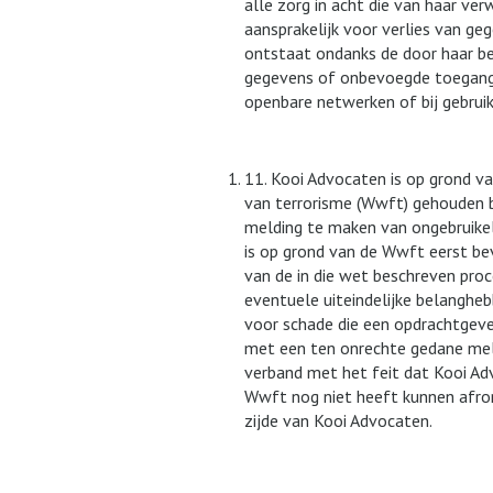
alle zorg in acht die van haar ve
aansprakelijk voor verlies van g
ontstaat ondanks de door haar bet
gegevens of onbevoegde toegang 
openbare netwerken of bij gebrui
11. Kooi Advocaten is op grond v
van terrorisme (Wwft) gehouden bi
melding te maken van ongebruikeli
is op grond van de Wwft eerst b
van de in die wet beschreven proc
eventuele uiteindelijke belangheb
voor schade die een opdrachtgever 
met een ten onrechte gedane mel
verband met het feit dat Kooi Adv
Wwft nog niet heeft kunnen afron
zijde van Kooi Advocaten.