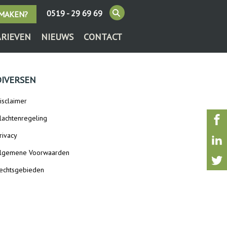
0519 - 29 69 69
 MAKEN?
ARIEVEN
NIEUWS
CONTACT
DIVERSEN
isclaimer
lachtenregeling
rivacy
lgemene Voorwaarden
echtsgebieden