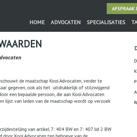
AFSPRAAK
HOME
ADVOCATEN
SPECIALISATIES
T
RWAARDEN
Advocaten
D
K
beschouwt de maatschap Kooi Advocaten, verder te
P
aar gegeven, ook als het
uitdrukkelijk of stilzwijgend
A
 door een bepaalde persoon, die aan Kooi Advocaten
Een lijst van leden van de maatschap wordt op verzoek
R
zijdestelling van artikel 7: 404 BW en 7: 407 lid 2 BW
rd door Kooi Advocaten ten behoeve van de