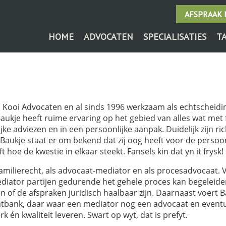
AFSPRAAK
HOME
ADVOCATEN
SPECIALISATIES
T
 Kooi Advocaten en al sinds 1996 werkzaam als echtscheidin
ukje heeft ruime ervaring op het gebied van alles wat met 
ijke adviezen en in een persoonlijke aanpak. Duidelijk zijn ri
 Baukje staat er om bekend dat zij oog heeft voor de persoon
ft hoe de kwestie in elkaar steekt. Fansels kin dat yn it frysk!
 familierecht, als advocaat-mediator en als procesadvocaat.
diator partijen gedurende het gehele proces kan begeleiden
sen of de afspraken juridisch haalbaar zijn. Daarnaast voert
tbank, daar waar een mediator nog een advocaat en eventue
 én kwaliteit leveren. Swart op wyt, dat is prefyt.