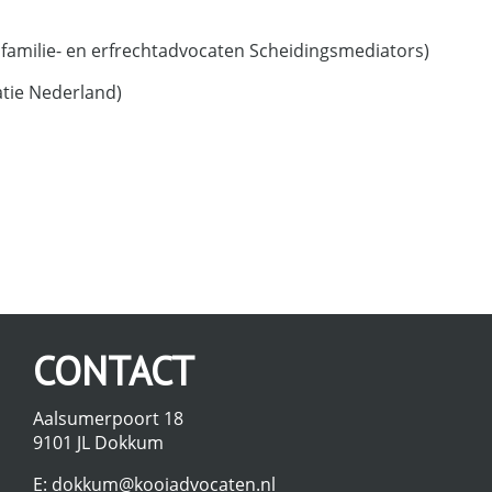
 familie- en erfrechtadvocaten Scheidingsmediators)
tie Nederland)
CONTACT
Aalsumerpoort 18
9101 JL Dokkum
E:
dokkum@kooiadvocaten.nl