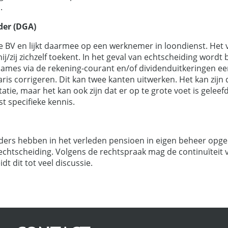
.
der (DGA)
e BV en lijkt daarmee op een werknemer in loondienst. Het v
ij/zij zichzelf toekent. In het geval van echtscheiding wordt 
ames via de rekening-courant en/of dividenduitkeringen ee
laris corrigeren. Dit kan twee kanten uitwerken. Het kan zijn 
tie, maar het kan ook zijn dat er op te grote voet is gelee
t specifieke kennis.
ers hebben in het verleden pensioen in eigen beheer opgeb
j echtscheiding. Volgens de rechtspraak mag de continuïteit
dt dit tot veel discussie.