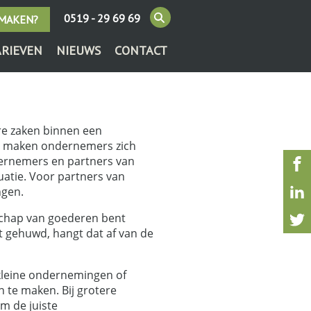
0519 - 29 69 69
 MAKEN?
ARIEVEN
NIEUWS
CONTACT
ere zaken binnen een
al maken ondernemers zich
ernemers en partners van
atie. Voor partners van
ngen.
schap van goederen bent
 gehuwd, hangt dat af van de
 kleine ondernemingen of
 te maken. Bij grotere
m de juiste