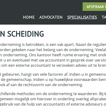
AFSPRAAK
HOME
ADVOCATEN
SPECIALISATIES
T
N SCHEIDING
nderneming is betrokken, is een vak apart. Naast de reguli
worden gekeken naar het belang van de onderneming. Veel
n onderneming. Ons kantoor heeft ruime ervaring met ond
 u en eventueel met uw accountant in gesprek over uw situ
 om een externe accountant te verzoeken advies uit te bre
 gebeuren, hangt van vele factoren af. Indien u in gemeen
 de gemeenschap. Indien u op huwelijkse voorwaarden bent
ook af van de rechtsvorm van de onderneming.
erschillende methodes om de onderneming te waarderen. Bij
gemeen mogelijk om hierover in onderling overleg afspraken
bruik van de hulp van accountants of externe adviseurs o